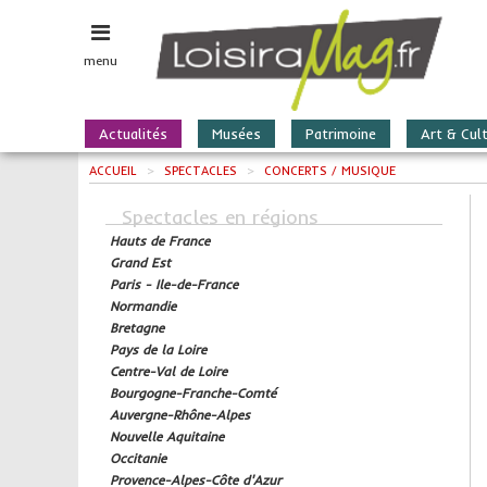
menu
Actualités
Musées
Patrimoine
Art & Cul
ACCUEIL
>
SPECTACLES
>
CONCERTS / MUSIQUE
Spectacles en régions
Hauts de France
Grand Est
Paris - Ile-de-France
Normandie
Bretagne
Pays de la Loire
Centre-Val de Loire
Bourgogne-Franche-Comté
Auvergne-Rhône-Alpes
Nouvelle Aquitaine
Occitanie
Provence-Alpes-Côte d'Azur