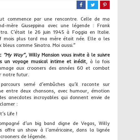
ut commence par une rencontre. Celle de ma
nd-mère Giuseppina avec une légende : Frank
atra. C’était le 26 juin 1945 à Foggia en Italie.
f mois plus tard ma mère était née. Elle a les
x bleus comme Sinatra. Moi aussi.”
ec
“My Way”
, Willy Mansion vous invite à le suivre
s un voyage musical intime et inédit
, à la fois
mage aux crooners des années 60 et combat
r notre futur.
parcours semé d’embûches qu’il raconte sur
ne entre deux chansons, avec humour, émotion
des anecdotes incroyables qui donnent envie de
xclamer :
’s Life !
ompagné d’un big band digne de Vegas, Willy
s offre un show à l’américaine, dans la lignée
 crooners de légende.