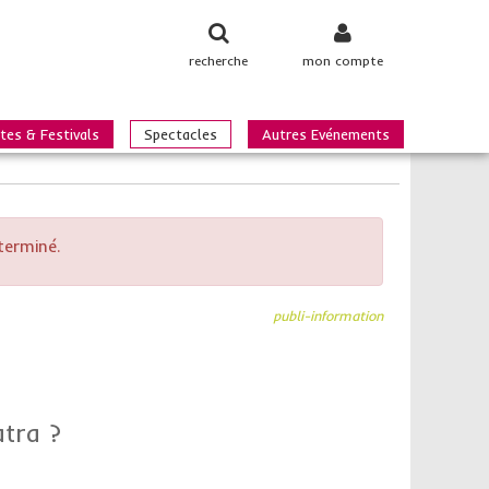
recherche
mon compte
tes & Festivals
Spectacles
Autres Evénements
terminé.
publi-information
atra ?