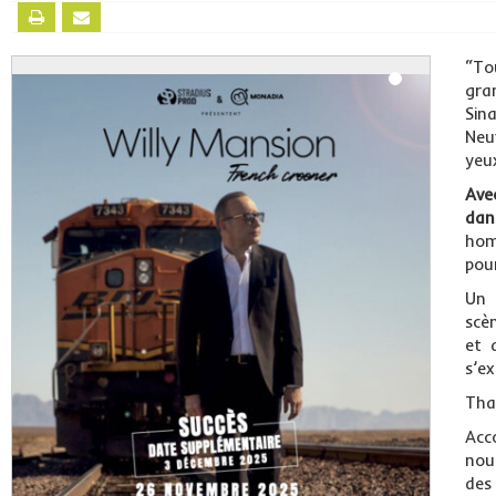
“To
gra
Sin
Neu
yeu
Av
dan
hom
pou
Un 
scè
et 
s’e
That
Acc
nou
des