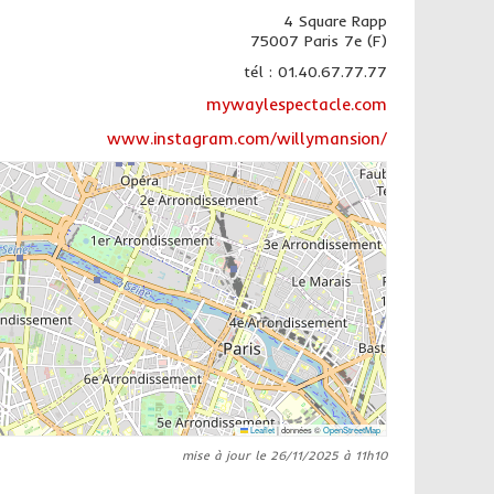
4 Square Rapp
75007 Paris 7e (F)
tél : 01.40.67.77.77
mywaylespectacle.com
www.instagram.com/willymansion/
Leaflet
|
données ©
OpenStreetMap
mise à jour le 26/11/2025 à 11h10